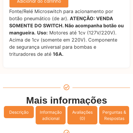
Adicionar ao carrinho
Fonte/Relé Microswitch para acionamento por
botão pneumático (de ar).
ATENÇÃO: VENDA
SOMENTE DO SWITCH. Não acompanha botão ou
mangueira.
Uso:
Motores até 1cv (127V/220V).
Acima de 1cv (somente em 220V). Componente
de segurança universal para bombas e
trituradores de até
16A.
Mais informações
Descrição
Informação
Avaliações
Perguntas &
adicional
(0)
Respostas