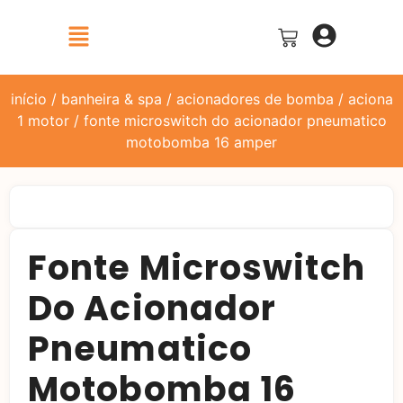
início
/
banheira & spa
/
acionadores de bomba
/
aciona
1 motor
/ fonte microswitch do acionador pneumatico
motobomba 16 amper
Fonte Microswitch
Do Acionador
Pneumatico
Motobomba 16