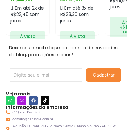
R$
49,97
juros
Em até 2x de
Em até 3x de
R$
22,45
sem
R$
23,30
sem
juros
juros
À v
R$
1
no 
À vista
À vista
R$
42,66
R$
66,41
no Pix
no Pix
Econo
Deixe seu email e fique por dentro de novidades
R$
7,50
do blog, promoções e dicas*
Economize
Economize
R$
2,25
no
R$
3,50
no
Pix
Pix
Cadastrar
Veja mais
Informações da empresa
(44) 9.9119-3020
contato@gadstore.com.br
Av. João Laurani 548 - Jd Novo Centro Campo Mourao - PR CEP: