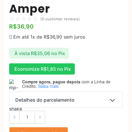
Amper
☆
☆
☆
☆
☆
(
0
customer reviews)
R$
36,90
Em até 1x de
R$
36,90
sem juros
À vista
R$
35,06
no Pix
Economize
R$
1,85
no Pix
Compre agora, pague depois
com a Linha de
Crédito.
Saiba mais
Detalhes do parcelamento
Parcelas:
1x de
R$
36,90
sem
R$
36,90
juros