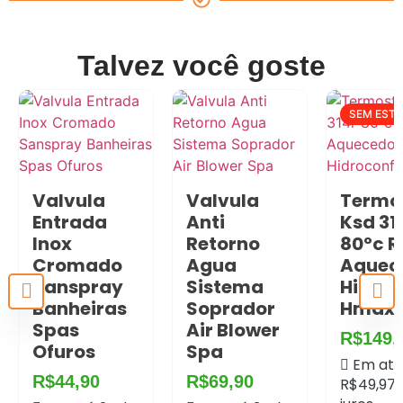
Talvez você goste
SEM EST
Valvula
Valvula
Termo
Entrada
Anti
Ksd 31
Inox
Retorno
80ºc 
Cromado
Agua
Aquec
Sanspray
Sistema
Hidroc
Banheiras
Soprador
Hmax
Spas
Air Blower
R$
149,
Ofuros
Spa
Em até
R$
44,90
R$
69,90
R$
49,97