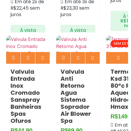
juros
Em até 2x de
Em até 3x de
R$
22,45
sem
R$
23,30
sem
juros
juros
À v
R$
1
no 
À vista
À vista
R$
42,66
R$
66,41
no Pix
no Pix
Econo
SEM EST
R$
7,50
Economize
Economize
R$
2,25
no
R$
3,50
no
Pix
Pix
Valvula
Valvula
Termo
Entrada
Anti
Ksd 31
Inox
Retorno
80ºc 
Cromado
Agua
Aquec
Sanspray
Sistema
Hidroc
Banheiras
Soprador
Hmax
Spas
Air Blower
R$
149,
Ofuros
Spa
Em até
R$
44,90
R$
69,90