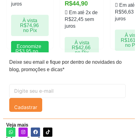
R$
44,90
juros
Em até 
R$
56,63
s
Em até 2x de
juros
R$
22,45
sem
À vista
R$
74,96
juros
no Pix
À vist
R$
161,
À vista
no Pi
Economize
R$
42,66
R$
3,95
no
no Pix
Pix
Econom
Deixe seu email e fique por dentro de novidades do
R$
8,50
Economize
blog, promoções e dicas*
Pix
R$
2,25
no
Pix
Cadastrar
Veja mais