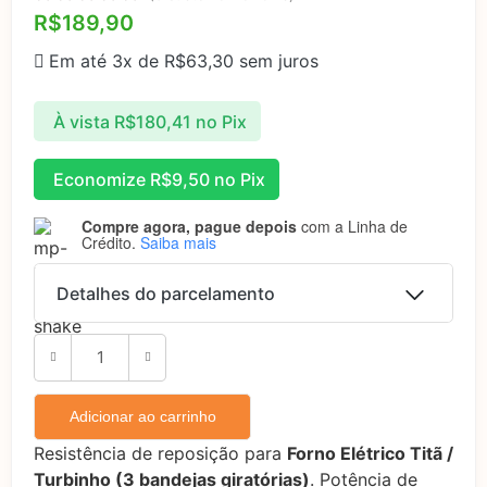
R$
189,90
Em até 3x de
R$
63,30
sem juros
À vista
R$
180,41
no Pix
Economize
R$
9,50
no Pix
Compre agora, pague depois
com a Linha de
Crédito.
Saiba mais
Detalhes do parcelamento
Parcelas:
1x de
R$
189,90
R$
189,90
sem juros
Adicionar ao carrinho
Resistência de reposição para
Forno Elétrico Titã /
2x de
R$
94,95
sem
R$
189,90
Turbinho (3 bandejas giratórias)
. Potência de