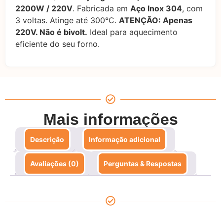
juros
2200W / 220V
. Fabricada em
Aço Inox 304
, com
3 voltas. Atinge até 300°C.
ATENÇÃO: Apenas
3x de
R$
63,30
sem
R$
189,90
220V. Não é bivolt.
Ideal para aquecimento
juros
eficiente do seu forno.
4x de
R$
49,87
com
R$
199,48
juros
5x de
R$
40,29
com
R$
201,45
juros
Mais informações
6x de
R$
33,90
com
R$
203,40
juros
Descrição
Informação adicional
7x de
R$
29,34
com
R$
205,38
Avaliações (0)
Perguntas & Respostas
juros
8x de
R$
25,92
com
R$
207,36
juros