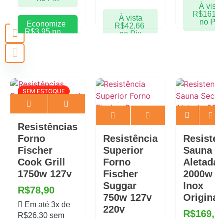
À vist
R$
161,
À vista
no Pi
Economize
R$
42,66
R$
3,95
no
no Pix
Pix
Econom
R$
8,50
Economize
Pix
R$
2,25
no
Pix
SEM ESTOQUE
Resistências
Forno
Resistência
Resiste
Fischer
Superior
Sauna 
Cook Grill
Forno
Aletada
1750w 127v
Fischer
2000w 
Suggar
Inox
R$
78,90
750w 127v
Origina
Em até 3x de
220v
R$
169,
R$
26,30
sem