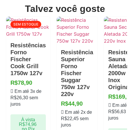
9x de
R$
23,27
com
R$
209,43
Talvez você goste
juros
10x de
R$
21,14
com
R$
211,40
SEM ESTOQUE
juros
Resistências
Forno
Resistência
Resiste
Fischer
Superior
Sauna 
Cook Grill
Forno
Aletada
1750w 127v
Fischer
2000w 
Suggar
Inox
R$
78,90
750w 127v
Origina
Em até 3x de
220v
R$
169,
R$
26,30
sem
R$
44,90
juros
Em até 
R$
56,63
s
Em até 2x de
juros
R$
22,45
sem
À vista
R$
74,96
juros
no Pix