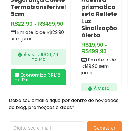
Segurança Colete
Adesiva
Termotransferivel
prismatica
5cm
seta Reflete
Luz
R$
22,90
-
R$
499,90
Sinalização
Em até 1x de
R$
22,90
Alerta
sem juros
R$
19,90
-
R$
499,90
À vista
R$
21,76
no Pix
Em até 1x de
R$
19,90
sem
juros
Economize
R$
1,15
no Pix
À vista
R$
18,91
no Pix
Deixe seu email e fique por dentro de novidades
do blog, promoções e dicas*
Economize
R$
1,00
no
Pix
Cadastrar