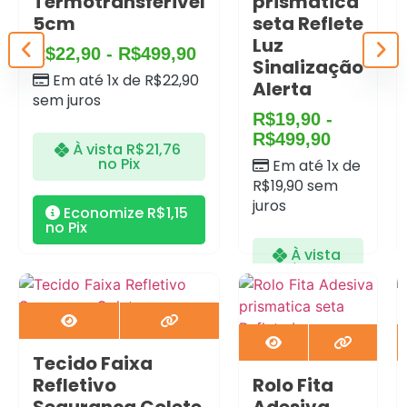
Termotransferivel
prismatica
5cm
seta Reflete
Luz
R$
22,90
-
R$
499,90
Sinalização
Em até 1x de
R$
22,90
Alerta
sem juros
R$
19,90
-
R$
499,90
À vista
R$
21,76
no Pix
Em até 1x de
R$
19,90
sem
juros
Economize
R$
1,15
no Pix
À vista
R$
18,91
no Pix
Economize
Tecido Faixa
R$
1,00
no
Pix
Refletivo
Rolo Fita