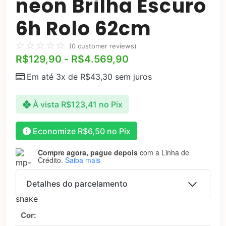
neon Brilha Escuro
6h Rolo 62cm
☆
☆
☆
☆
☆
(
0
customer reviews)
R$
129,90
-
R$
4.569,90
Em até 3x de
R$
43,30
sem juros
À vista
R$
123,41
no Pix
Economize
R$
6,50
no Pix
Compre agora, pague depois
com a Linha de
Crédito.
Saiba mais
Detalhes do parcelamento
Parcelas:
Cor:
1x de
R$
4.569,90
R$
4.569,90