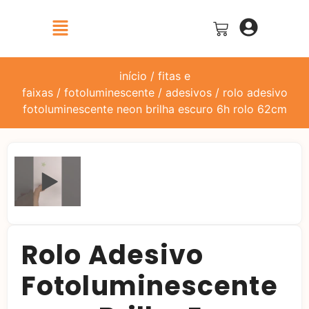
início
/
fitas e
faixas
/
fotoluminescente
/
adesivos
/ rolo adesivo
fotoluminescente neon brilha escuro 6h rolo 62cm
Rolo Adesivo
Fotoluminescente