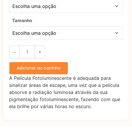
sem juros
2x de
R$
2.284,95
R$
4.569,90
Tamanho
sem juros
3x de
R$
1.523,30
sem
R$
4.569,90
juros
4x de
R$
1.200,16
com
R$
4.800,64
juros
Adicionar ao carrinho
5x de
R$
969,54
com
R$
4.847,70
A Película Fotoluminescente é adequada para
juros
sinalizar áreas de escape, uma vez que a película
absorve a radiação luminosa através da sua
6x de
R$
815,85
com
R$
4.895,10
pigmentação fotoluminescente, fazendo com que
juros
ela brilhe por várias horas no escuro.
7x de
R$
706,10
com
R$
4.942,70
juros