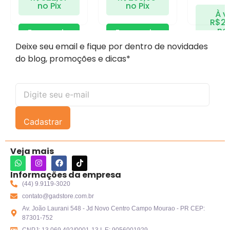
no Pix
no Pix
À v
R$
28
no 
Economize
Economize
R$
17,00
no
R$
10,95
no
Deixe seu email e fique por dentro de novidades
Pix
Pix
Econo
do blog, promoções e dicas*
R$
15,0
Pix
Cadastrar
Veja mais
Informações da empresa
(44) 9.9119-3020
contato@gadstore.com.br
Av. João Laurani 548 - Jd Novo Centro Campo Mourao - PR CEP:
87301-752
CNPJ: 13.069.492/0001-13 I. E: 9056001929