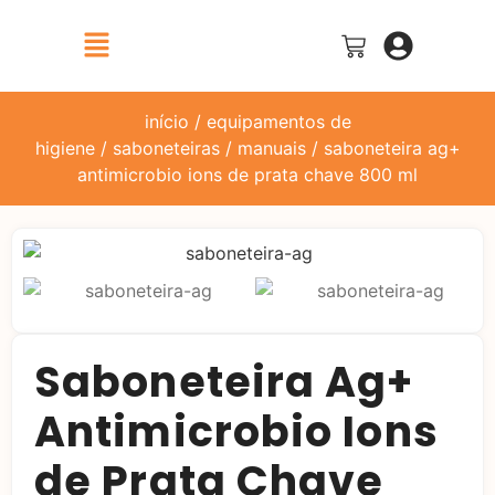
início
/
equipamentos de
higiene
/
saboneteiras
/
manuais
/ saboneteira ag+
antimicrobio ions de prata chave 800 ml
Saboneteira Ag+
Antimicrobio Ions
de Prata Chave