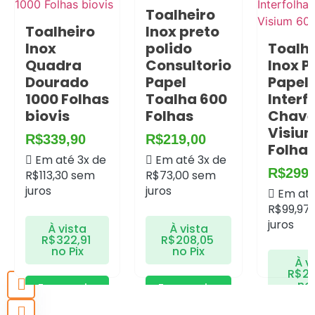
Toalheiro
Toalheiro
Inox preto
Inox
polido
Toalhe
Quadra
Consultorio
Inox P
Dourado
Papel
Papel
1000 Folhas
Toalha 600
Interf
biovis
Folhas
Chav
Visiu
R$
339,90
R$
219,00
Folha
Em até 3x de
Em até 3x de
R$
299,
R$
113,30
sem
R$
73,00
sem
juros
juros
Em até
R$
99,97
juros
À vista
À vista
R$
322,91
R$
208,05
no Pix
no Pix
À v
R$
28
no 
Economize
Economize
R$
17,00
no
R$
10,95
no
Pix
Pix