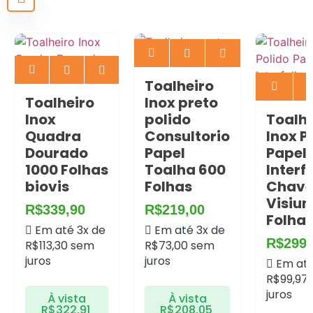
Econo
R$
15,0
Pix
Toalheiro
Toalheiro
Inox preto
Inox
polido
Toalhe
Quadra
Consultorio
Inox P
Dourado
Papel
Papel
1000 Folhas
Toalha 600
Interf
biovis
Folhas
Chav
Visiu
R$
339,90
R$
219,00
Folha
Em até 3x de
Em até 3x de
R$
299,
R$
113,30
sem
R$
73,00
sem
juros
juros
Em até
R$
99,97
juros
À vista
À vista
R$
322,91
R$
208,05