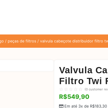
ago
/
peças de filtros
/ valvula cabeçote distribuidor filtro t
Valvula Ca
Filtro Twi
☆
☆
☆
☆
☆
(
0
customer re
R$
549,90
Em até 3x de
R$
183,30