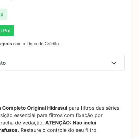
ix
 Pix
depois
com a Linha de Crédito.
nto
 juros
R$
549,90
 juros
R$
549,90
 Completo Original Hidrasul
para filtros das séries
 juros
R$
549,90
sição essencial para filtros com fixação por
rracha de vedação.
ATENÇÃO: Não inclui
 juros
R$
577,68
rafusos.
Restaure o controle do seu filtro.