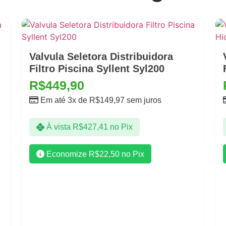
Valvula Seletora Distribuidora
Filtro Piscina Syllent Syl200
R$
449,90
Em até 3x de
R$
149,97
sem juros
À vista
R$
427,41
no Pix
Economize
R$
22,50
no Pix