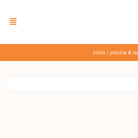
início
/
piscina & l