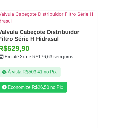
Valvula Cabeçote Distribuidor
Filtro Série H Hidrasul
R$
529,90
Em até 3x de
R$
176,63
sem juros
À vista
R$
503,41
no Pix
Economize
R$
26,50
no Pix