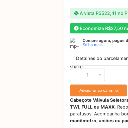
À vista
R$
522,41
no P
Economize
R$
27,50
no
Compre agora, pague 
Saiba mais
Detalhes do parcelame
Parcelas:
1x de
R$
549,90
sem
Adicionar ao carrinho
2x de
R$
274,95
sem
Cabeçote Válvula Seletora
3x de
R$
183,30
sem
TWI, FULL ou MAXX
. Repo
parafusos. Acompanha bo
4x de
R$
144,42
com
manômetro, uniões ou pa