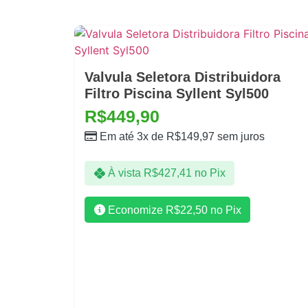
Valvula Seletora Distribuidora
Filtro Piscina Syllent Syl500
R$
449,90
Em até 3x de
R$
149,97
sem juros
À vista
R$
427,41
no Pix
Economize
R$
22,50
no Pix