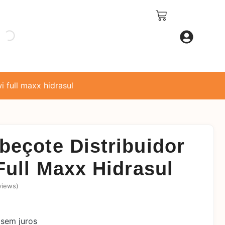
wi full maxx hidrasul
beçote Distribuidor
 Full Maxx Hidrasul
views)
sem juros