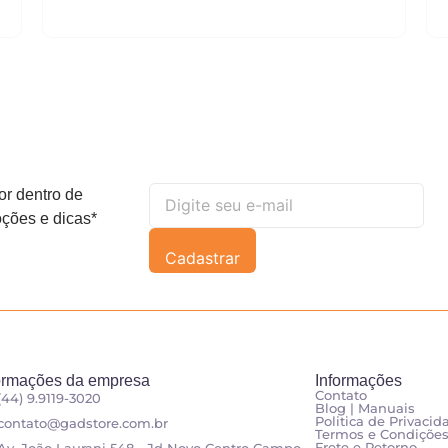
or dentro de
ções e dicas*
Cadastrar
ormações da empresa
Informações
Contato
(44) 9.9119-3020
Blog | Manuais
Politica de Privacid
contato@gadstore.com.br
Termos e Condiçõe
Frete e Retorno
Av. João Laurani 548 - Jd Novo Centro Campo