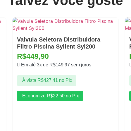
Talvez você goste
Valvula Seletora Distribuidora
Filtro Piscina Syllent Syl200
R$
449,90
Em até 3x de
R$
149,97
sem juros
À vista
R$
427,41
no Pix
Economize
R$
22,50
no Pix