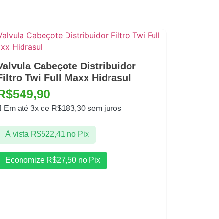
Valvula Cabeçote Distribuidor
Filtro Twi Full Maxx Hidrasul
R$
549,90
Em até 3x de
R$
183,30
sem juros
À vista
R$
522,41
no Pix
Economize
R$
27,50
no Pix