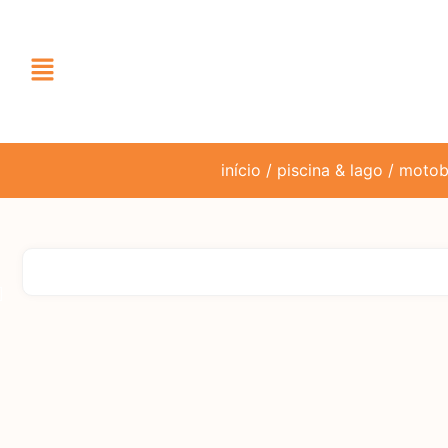
início
/
piscina & lago
/
moto