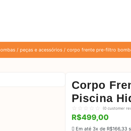
bombas
/
peças e acessórios
/ corpo frente pre-filtro bomba
Corpo Fren
Piscina Hi
☆
☆
☆
☆
☆
(
0
customer re
R$
499,00
Em até 3x de
R$
166,33
s