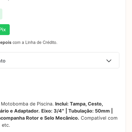
Pix
depois
com a Linha de Crédito.
nto
 juros
R$
499,00
 juros
R$
499,00
ra Motobomba de Piscina.
Inclui: Tampa, Cesto,
 juros
R$
498,99
ário e Adaptador.
Eixo: 3/4″ | Tubulação: 50mm |
companha Rotor e Selo Mecânico.
Compatível com
 juros
R$
524,20
 etc.