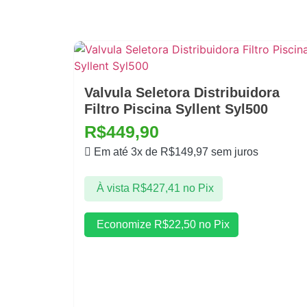
Valvula Seletora Distribuidora
Filtro Piscina Syllent Syl500
R$
449,90
Em até 3x de
R$
149,97
sem juros
À vista
R$
427,41
no Pix
Economize
R$
22,50
no Pix