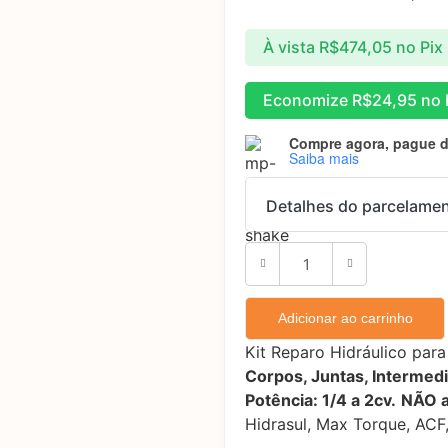
À vista
R$
474,05
no Pix
Economize
R$
24,95
no 
Compre agora, pague 
Saiba mais
Detalhes do parcelame
Parcelas:
1x de
R$
499,00
sem
Adicionar ao carrinho
2x de
R$
249,50
sem
Kit Reparo Hidráulico pa
3x de
R$
166,33
sem
Corpos, Juntas, Intermedi
Potência: 1/4 a 2cv.
NÃO a
4x de
R$
131,05
com
Hidrasul, Max Torque, ACF,