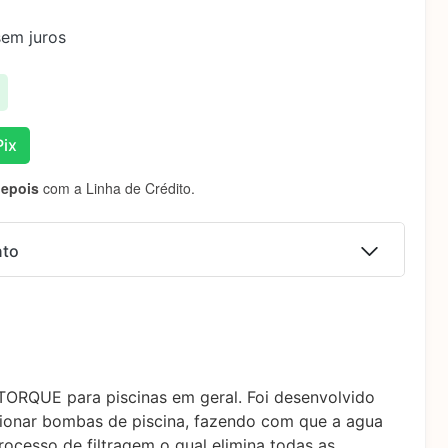
em juros
ix
depois
com a Linha de Crédito.
nto
 juros
R$
549,90
 juros
R$
549,90
ORQUE para piscinas em geral. Foi desenvolvido
 juros
R$
549,90
sionar bombas de piscina, fazendo com que a agua
 processo de filtragem o qual elimina todas as