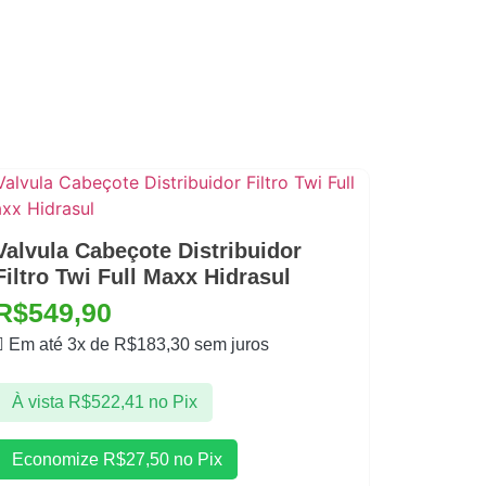
Valvula Cabeçote Distribuidor
Filtro Twi Full Maxx Hidrasul
R$
549,90
Em até 3x de
R$
183,30
sem juros
À vista
R$
522,41
no Pix
Economize
R$
27,50
no Pix