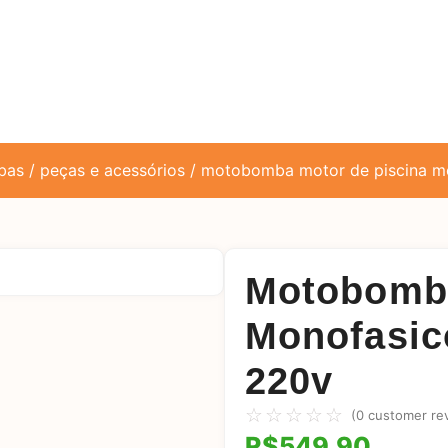
bas
/
peças e acessórios
/ motobomba motor de piscina m
Motobomba
Monofasic
220v
☆
☆
☆
☆
☆
(
0
customer re
R$
549,90