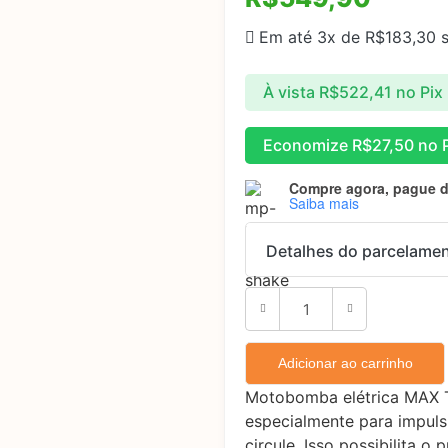
Em até 3x de
R$
183,30
s
À vista
R$
522,41
no Pix
Economize
R$
27,50
no P
Compre agora, pague 
Saiba mais
Detalhes do parcelame
Parcelas:
1x de
R$
549,90
sem
Adicionar ao carrinho
2x de
R$
274,95
sem
Motobomba elétrica MAX T
3x de
R$
183,30
sem
especialmente para impul
circule. Isso possibilita o