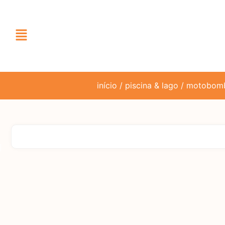
início
/
piscina & lago
/
motobom