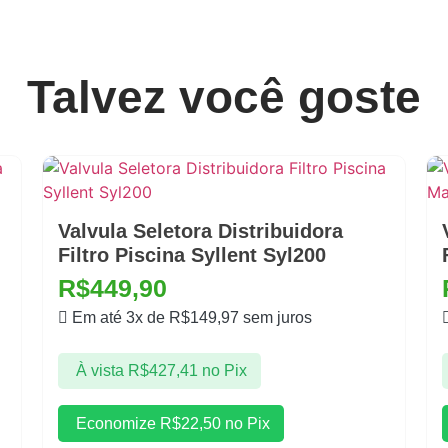
Talvez você goste
Valvula Seletora Distribuidora
Filtro Piscina Syllent Syl200
R$
449,90
Em até 3x de
R$
149,97
sem juros
À vista
R$
427,41
no Pix
Economize
R$
22,50
no Pix