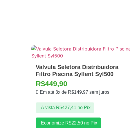
Valvula Seletora Distribuidora
Filtro Piscina Syllent Syl500
R$
449,90
Em até 3x de
R$
149,97
sem juros
À vista
R$
427,41
no Pix
Economize
R$
22,50
no Pix